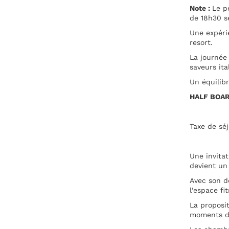
Note :
Le p
de 18h30 se
Une expéri
resort.
La journée
saveurs ita
Un équilibr
HALF BOA
Taxe de sé
Une invitat
devient un
Avec son de
l’espace fi
La proposit
moments de