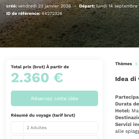
créé:
vendredi 23 janvier 2026
-
Départ:
lundi 14 septembre
ID de référence:
44272326
Thèmes
5 
Total prix (brut) À partir de
2.360 €
Idea di
Partecipa
Réservez cette idée
Durata de
Hotel:
 Ma
Résumé du voyage (tarif brut)
Destinazi
Servizi in
2 Adultes
alle spiag