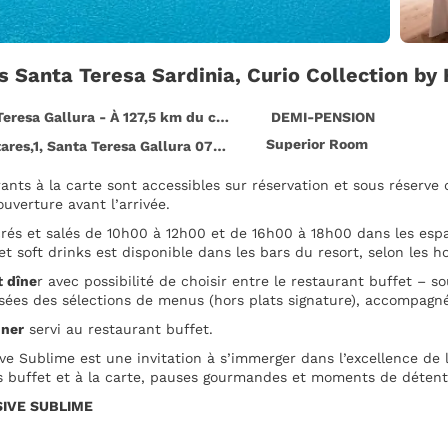
s Santa Teresa Sardinia, Curio Collection by
resa Gallura - À 127,5 km du centre
DEMI-PENSION
Superior Room
ares,1, Santa Teresa Gallura 07028
ants à la carte sont accessibles sur réservation et sous réserve de 
ouverture avant l’arrivée.
rés et salés de 10h00 à 12h00 et de 16h00 à 18h00 dans les espac
 et soft drinks est disponible dans les bars du resort, selon les h
t dîne
r avec possibilité de choisir entre le restaurant buffet – so
sées des sélections de menus (hors plats signature), accompagnée
uner
servi au restaurant buffet.
sive Sublime est une invitation à s’immerger dans l’excellence de 
s buffet et à la carte, pauses gourmandes et moments de détent
SIVE SUBLIME