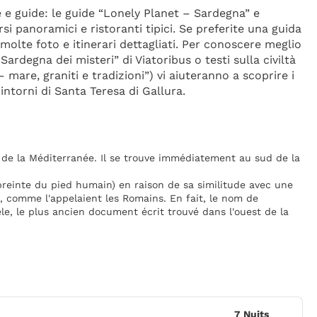
e e guide: le guide “Lonely Planet – Sardegna” e 
 panoramici e ristoranti tipici. Se preferite una guida 
olte foto e itinerari dettagliati. Per conoscere meglio 
Sardegna dei misteri” di Viatoribus o testi sulla civiltà 
 mare, graniti e tradizioni”) vi aiuteranno a scoprire i 
intorni di Santa Teresa di Gallura.
eu de la Méditerranée. Il se trouve immédiatement au sud de la
preinte du pied humain) en raison de sa similitude avec une
, comme l'appelaient les Romains. En fait, le nom de
e, le plus ancien document écrit trouvé dans l'ouest de la
7 Nuits