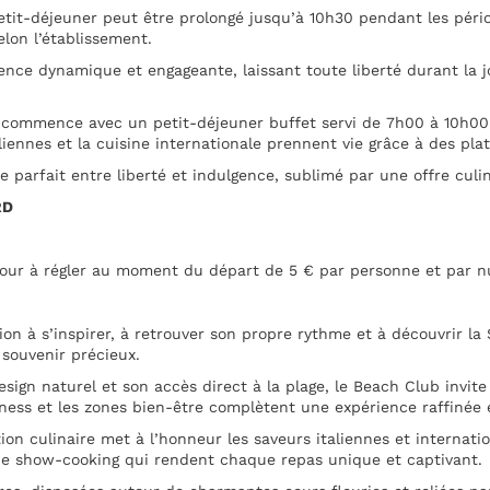
etit-déjeuner peut être prolongé jusqu’à 10h30 pendant les péri
lon l’établissement.
ence dynamique et engageante, laissant toute liberté durant la j
 commence avec un petit-déjeuner buffet servi de 7h00 à 10h00 
liennes et la cuisine internationale prennent vie grâce à des pl
e parfait entre liberté et indulgence, sublimé par une offre culin
RD
jour à régler au moment du départ de 5 € par personne et par nu
ion à s’inspirer, à retrouver son propre rythme et à découvrir la
 souvenir précieux.
sign naturel et son accès direct à la plage, le Beach Club invite
tness et les zones bien-être complètent une expérience raffinée 
ion culinaire met à l’honneur les saveurs italiennes et internat
 show-cooking qui rendent chaque repas unique et captivant.