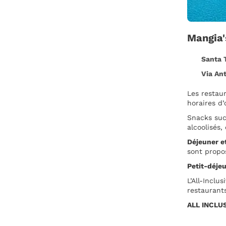
Mangia'
Santa Te
Via Ant
Les restaur
horaires d’
Snacks suc
alcoolisés,
Déjeuner e
sont propo
Petit-déje
L’All-Inclu
restaurant
ALL INCLU