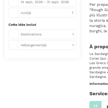
14 sept. 2026 - 21 sept. 2026
Per prepar
“Rough Gu
nuit(s)
7
più illust
la storia 
Cette idée inclut
nuragica. 
borghi, le
Destinations
1
Hébergement(s)
1
À propo
La Sardaign
Corse (qui 
Les Grecs 
grande emp
Sardaigne 
Sardaigne, 
Informatio
Service
14