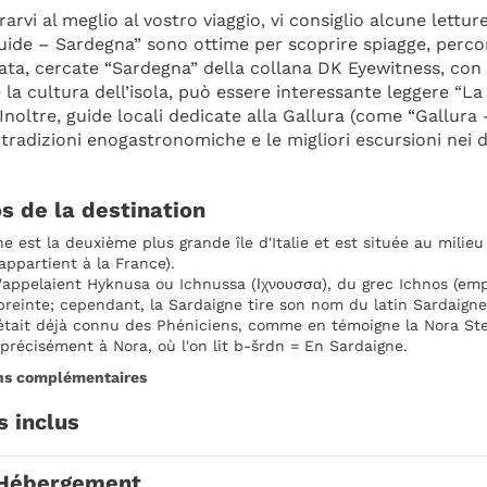
arvi al meglio al vostro viaggio, vi consiglio alcune lettur
ide – Sardegna” sono ottime per scoprire spiagge, percorsi
rata, cercate “Sardegna” della collana DK Eyewitness, con m
e la cultura dell’isola, può essere interessante leggere “La 
Inoltre, guide locali dedicate alla Gallura (come “Gallura –
 tradizioni enogastronomiche e le migliori escursioni nei d
s de la destination
e est la deuxième plus grande île d'Italie et est située au mili
appartient à la France).
l'appelaient Hyknusa ou Ichnussa (Ιχνουσσα), du grec Ichnos (em
reinte; cependant, la Sardaigne tire son nom du latin Sardaigne
était déjà connu des Phéniciens, comme en témoigne la Nora Stel
précisément à Nora, où l'on lit b-šrdn = En Sardaigne.
ns complémentaires
s inclus
Hébergement