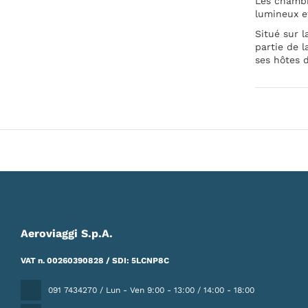
Les chambr
lumineux et
Situé sur l
partie de l
ses hôtes 
Aeroviaggi S.p.A.
VAT n. 00260390828 / SDI: 5LCNP8C
091 7434270 / Lun - Ven 9:00 - 13:00 / 14:00 - 18:00