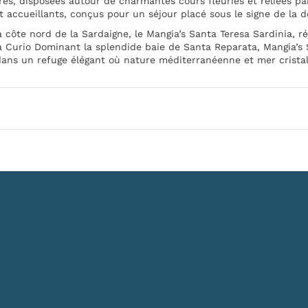
es, disposées autour de charmantes cours fleuries et reliées par
 accueillants, conçus pour un séjour placé sous le signe de la d
a côte nord de la Sardaigne, le Mangia’s Santa Teresa Sardinia, 
a Curio Dominant la splendide baie de Santa Reparata, Mangia’s S
dans un refuge élégant où nature méditerranéenne et mer cristal