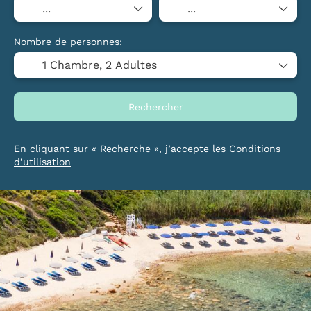
Nombre de personnes:
1 Chambre,
2 Adultes
Rechercher
En cliquant sur « Recherche », j’accepte les
Conditions
d’utilisation