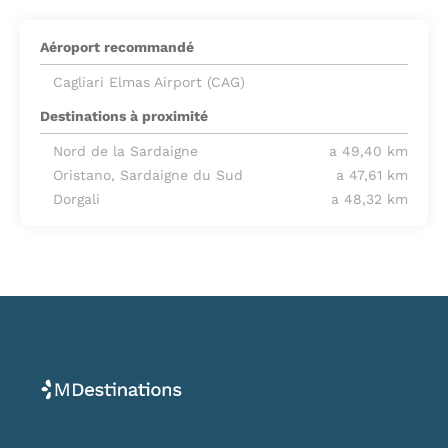
Aéroport recommandé
Cagliari Elmas Airport (CAG)
Destinations à proximité
Nord de la Sardaigne
a 49,40 km
Oristano, Sardaigne du Sud
a 47,61 km
Dorgali
a 48,32 km