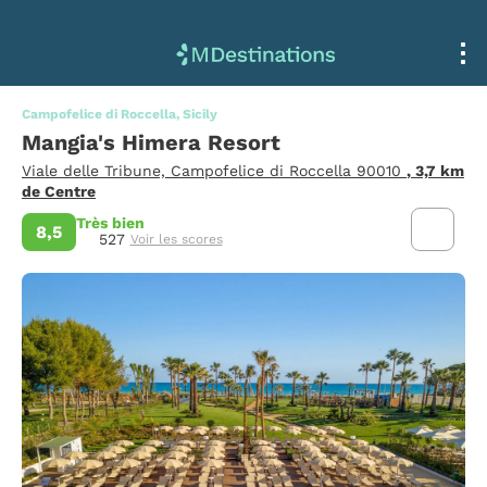
Campofelice di Roccella, Sicily
Mangia's Himera Resort
Viale delle Tribune, Campofelice di Roccella 90010
, 3,7 km
de Centre
Très bien
8,5
527
Voir les scores