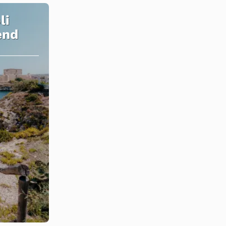
li
end