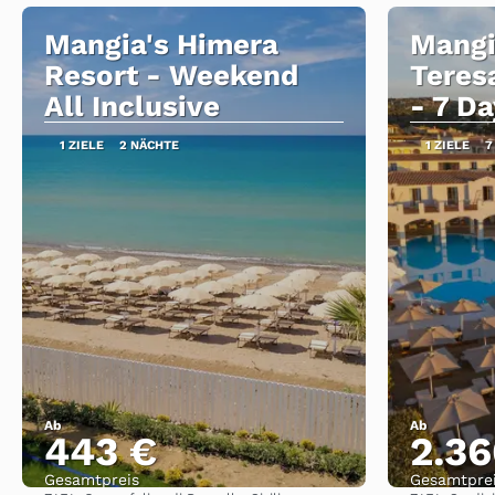
Mangia's Himera
Mangi
Resort - Weekend
Teres
All Inclusive
- 7 D
1 ZIELE
2 NÄCHTE
1 ZIELE
7
Ab
Ab
443 €
2.36
Gesamtpreis
Gesamtpre