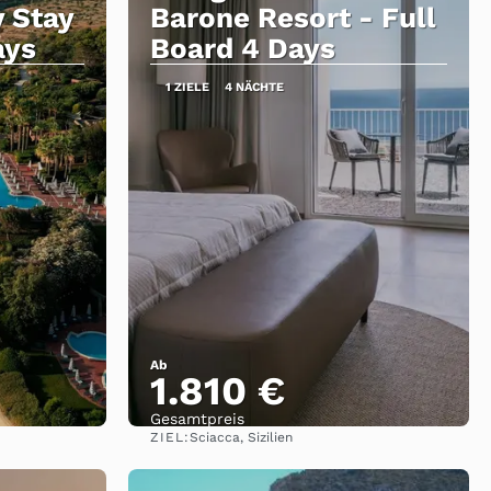
y Stay
Barone Resort - Full
ays
Board 4 Days
1 ZIELE
4 NÄCHTE
Ab
1.810 €
Gesamtpreis
ZIEL:
Sciacca, Sizilien
Sehen