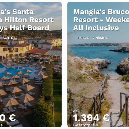
a's Santa
Mangia's Bruco
a Hilton Resort
Resort - Week
ays Half Board
All Inclusive
 NÄCHTE
1 ZIELE
2 NÄCHTE
Ab
0 €
1.394 €
is
Gesamtpreis