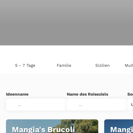
5 - 7 Tage
Familie
Sizilien
Mul
Ideenname
Name des Reiseziels
So
Mangia's Brucoli
Mangi