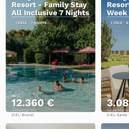
Resort - Family Stay
Resort
All Inclusive 7 Nights
Week
1 ZIELE
7 NÄCHTE
1 ZIELE
6
Ab
Ab
12.360 €
3.08
Gesamtpreis
Gesamtpre
ZIEL:
ZIEL:
Brucoli
Santa 
Sehen