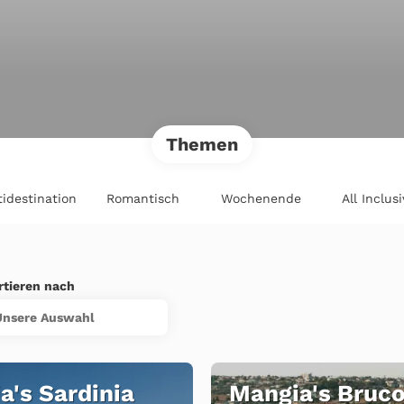
Themen
tidestination
Romantisch
Wochenende
All Inclusi
rtieren nach
Unsere Auswahl
a's Sardinia
Mangia's Bruco