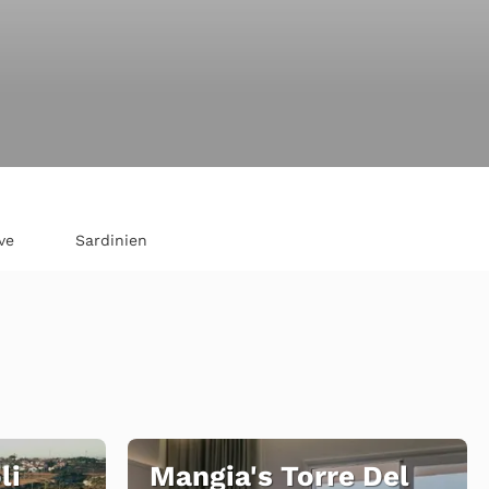
ve
Sardinien
li
Mangia's Torre Del