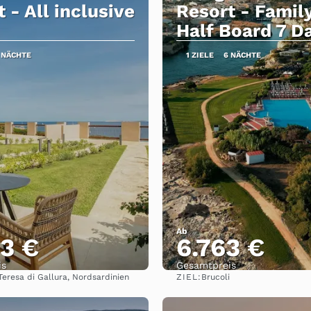
 - All inclusive
Resort - Famil
Half Board 7 D
 NÄCHTE
1 ZIELE
6 NÄCHTE
Ab
3 €
6.763 €
is
Gesamtpreis
ZIEL:
Teresa di Gallura, Nordsardinien
Brucoli
Sehen
Sehen