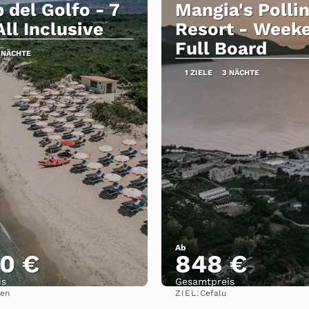
 del Golfo - 7
Mangia's Polli
ll Inclusive
Resort - Week
Full Board
 NÄCHTE
1 ZIELE
3 NÄCHTE
Ab
0 €
848 €
is
Gesamtpreis
ZIEL:
ien
Cefalu
Sehen
Sehen