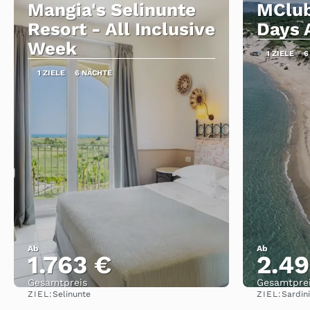
Mangia's Selinunte
MClub
Resort - All Inclusive
Days A
Week
1 ZIELE
6
1 ZIELE
6 NÄCHTE
Ab
Ab
1.763 €
2.49
Gesamtpreis
Gesamtpre
ZIEL:
ZIEL:
Selinunte
Sardin
Sehen