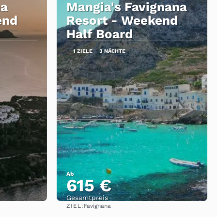
na
Mangia's Favignana
end
Resort - Weekend
Half Board
1 ZIELE
3 NÄCHTE
Ab
615 €
Gesamtpreis
ZIEL:
Favignana
Sehen