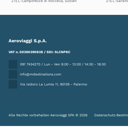
ZIEL:
ZIEL:
Campofelice di Roccella, Sizilien
Sardin
Sehen
Aeroviaggi S.p.A.
VAT n. 00260390828 / SDI: 5LCNP8C
091 7434270 / Lun - Ven 9:00 - 13:00 / 14:00 - 18:00
info@mdestinations.com
Via Isidoro La Lumia 11
, 90139 - Palermo
Alle Rechte vorbehalten Aeroviaggi SPA © 2026
Datenschutz-Besti